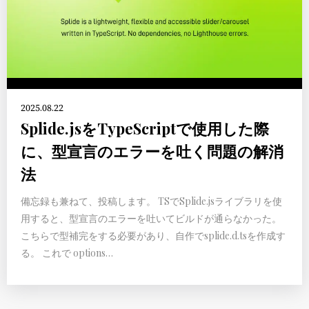
2025.08.22
Splide.jsをTypeScriptで使用した際
に、型宣言のエラーを吐く問題の解消
法
備忘録も兼ねて、投稿します。 TSでSplide.jsライブラリを使
用すると、型宣言のエラーを吐いてビルドが通らなかった。
こちらで型補完をする必要があり、自作でsplide.d.tsを作成す
る。 これで options…