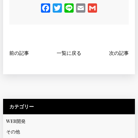
F
T
L
E
G
a
w
i
m
m
c
i
n
a
a
e
t
e
i
i
b
t
l
l
前の記事
一覧に戻る
次の記事
o
e
o
r
k
カテゴリー
WEB開発
その他